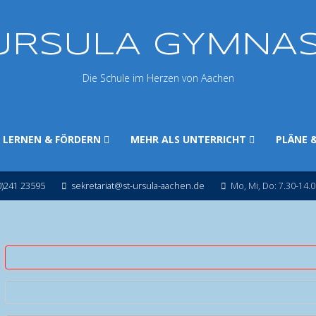
 URSULA GYMNA
Die Schule im Herzen von Aachen
LERNEN & FÖRDERN
MEHR ALS UNTERRICHT
PLÄNE 
0)241 23595
sekretariat@st-ursula-aachen.de
Mo, Mi, Do: 7.30-14.0