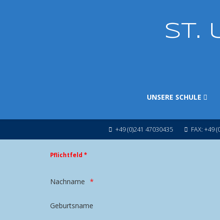
ST.
UNSERE SCHULE
+49 (0)241 47030435
FAX: +49 (
Pflichtfeld *
Nachname
Geburtsname