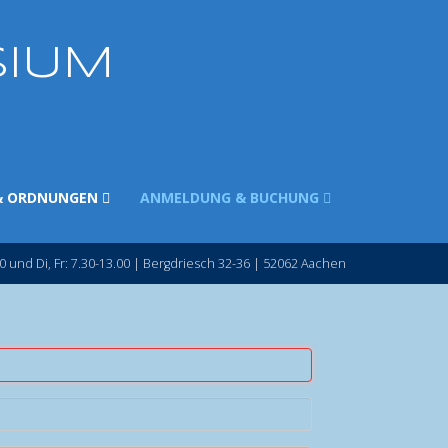
SIUM
& ORDNUNGEN
ANMELDUNG & BUCHUNG
0 und Di, Fr: 7.30-13.00 | Bergdriesch 32-36 | 52062 Aachen