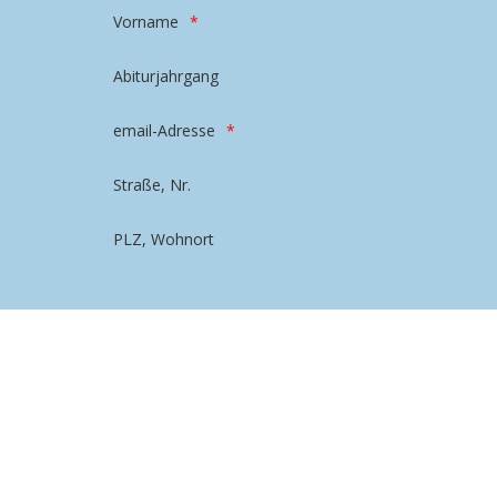
Vorname
Abiturjahrgang
email-Adresse
Straße, Nr.
PLZ, Wohnort