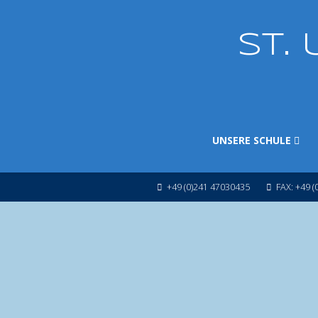
ST.
UNSERE SCHULE
+49 (0)241 47030435
FAX: +49 (