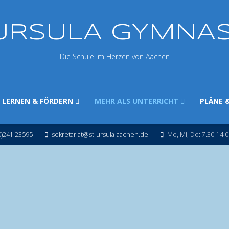
 URSULA GYMNA
Die Schule im Herzen von Aachen
LERNEN & FÖRDERN
MEHR ALS UNTERRICHT
PLÄNE 
0)241 23595
sekretariat@st-ursula-aachen.de
Mo, Mi, Do: 7.30-14.0