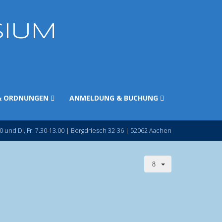
SIUM
& ORDNUNGEN
ANMELDUNG & BUCHUNG
0 und Di, Fr: 7.30-13.00 | Bergdriesch 32-36 | 52062 Aachen