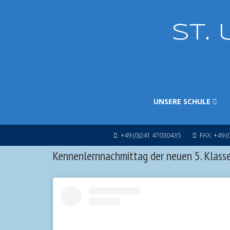
ST.
UNSERE SCHULE
+49 (0)241 47030435
FAX: +49 (
Kennenlernnachmittag der neuen 5. Klass