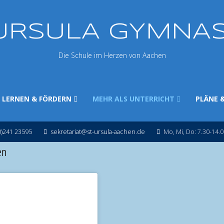
 URSULA GYMNA
Die Schule im Herzen von Aachen
LERNEN & FÖRDERN
MEHR ALS UNTERRICHT
PLÄNE 
0)241 23595
sekretariat@st-ursula-aachen.de
Mo, Mi, Do: 7.30-14.0
en