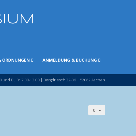
SIUM
& ORDNUNGEN
ANMELDUNG & BUCHUNG
0 und Di, Fr: 7.30-13.00 | Bergdriesch 32-36 | 52062 Aachen